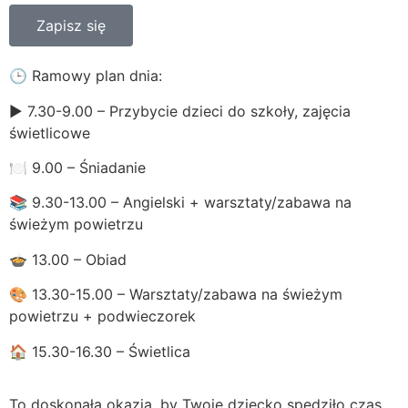
Zapisz się
🕒 Ramowy plan dnia:
▶️ 7.30-9.00 – Przybycie dzieci do szkoły, zajęcia
świetlicowe
🍽️ 9.00 – Śniadanie
📚 9.30-13.00 – Angielski + warsztaty/zabawa na
świeżym powietrzu
🍲 13.00 – Obiad
🎨 13.30-15.00 – Warsztaty/zabawa na świeżym
powietrzu + podwieczorek
🏠 15.30-16.30 – Świetlica
To doskonała okazja, by Twoje dziecko spędziło czas