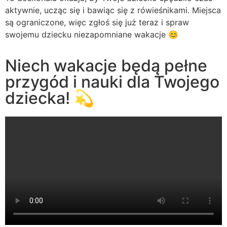
aktywnie, ucząc się i bawiąc się z rówieśnikami. Miejsca
są ograniczone, więc zgłoś się już teraz i spraw
swojemu dziecku niezapomniane wakacje 😊
Niech wakacje będą pełne
przygód i nauki dla Twojego
dziecka! 💫