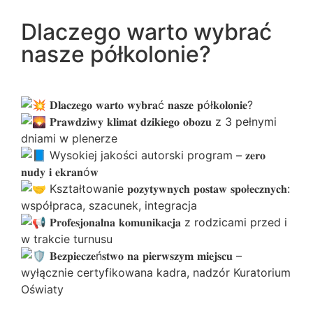
Dlaczego warto wybrać
nasze półkolonie?
𝐃𝐥𝐚𝐜𝐳𝐞𝐠𝐨 𝐰𝐚𝐫𝐭𝐨 𝐰𝐲𝐛𝐫𝐚ć 𝐧𝐚𝐬𝐳𝐞 𝐩ół𝐤𝐨𝐥𝐨𝐧𝐢𝐞?
𝐏𝐫𝐚𝐰𝐝𝐳𝐢𝐰𝐲 𝐤𝐥𝐢𝐦𝐚𝐭 𝐝𝐳𝐢𝐤𝐢𝐞𝐠𝐨 𝐨𝐛𝐨𝐳𝐮 z 3 pełnymi
dniami w plenerze
Wysokiej jakości autorski program – 𝐳𝐞𝐫𝐨
𝐧𝐮𝐝𝐲 𝐢 𝐞𝐤𝐫𝐚𝐧ó𝐰
Kształtowanie 𝐩𝐨𝐳𝐲𝐭𝐲𝐰𝐧𝐲𝐜𝐡 𝐩𝐨𝐬𝐭𝐚𝐰 𝐬𝐩𝐨ł𝐞𝐜𝐳𝐧𝐲𝐜𝐡:
współpraca, szacunek, integracja
𝐏𝐫𝐨𝐟𝐞𝐬𝐣𝐨𝐧𝐚𝐥𝐧𝐚 𝐤𝐨𝐦𝐮𝐧𝐢𝐤𝐚𝐜𝐣𝐚 z rodzicami przed i
w trakcie turnusu
𝐁𝐞𝐳𝐩𝐢𝐞𝐜𝐳𝐞ń𝐬𝐭𝐰𝐨 𝐧𝐚 𝐩𝐢𝐞𝐫𝐰𝐬𝐳𝐲𝐦 𝐦𝐢𝐞𝐣𝐬𝐜𝐮 –
wyłącznie certyfikowana kadra, nadzór Kuratorium
Oświaty